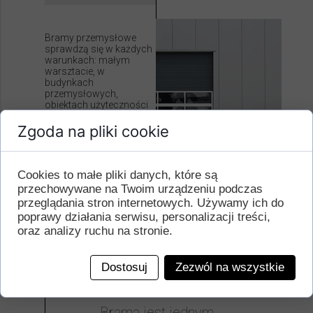
Bramy przemysłowe
sprawdzą się w każdych
warunkach: małym
warsztacie, w
budynkach
przemysłowych,
obiektach użyteczności
publicznej oraz centrach
logistycznych.
Zgoda na pliki cookie
Najważniejszą cechą
każdej inwestycji jest
bezpieczeństwo,
najwyższa jakość i
Cookies to małe pliki danych, które są
trwałość.
przechowywane na Twoim urządzeniu podczas
przeglądania stron internetowych. Używamy ich do
Nasi handlowcy pomogą
dobrać najbardziej
poprawy działania serwisu, personalizacji treści,
odpowiednią bramę do
oraz analizy ruchu na stronie.
Państwa potrzeb.
Zapraszamy do kontaktu.
Dostosuj
Zezwól na wszystkie
Brama jest jednym