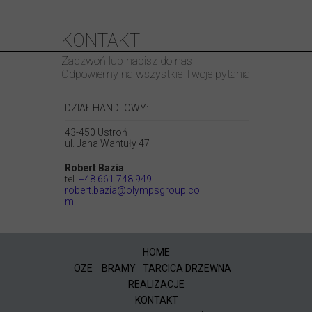
KONTAKT
Zadzwoń lub napisz do nas
Odpowiemy na wszystkie Twoje pytania
DZIAŁ HANDLOWY:
43-450 Ustroń
ul. Jana Wantuły 47
Robert Bazia
tel.
+48 661 748 949
robert.bazia@olympsgroup.co
m
HOME
OZE
BRAMY
TARCICA DRZEWNA
REALIZACJE
KONTAKT