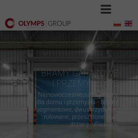
BRAMY GARAŻOWE
I PRZEMYSŁOWE
Najnowocześniejsze systemy
dla domu i przemysłu - bramy
segmentowe, dwuskrzydłowe,
rolowane, przeszklone oraz
drzwi profilowane